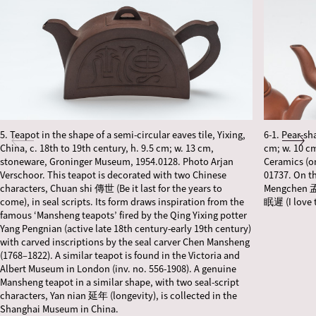
5. Teapot in the shape of a semi-circular eaves tile, Yixing,
6-1. Pear-sh
China, c. 18th to 19th century, h. 9.5 cm; w. 13 cm,
cm; w. 10 c
stoneware, Groninger Museum, 1954.0128. Photo Arjan
Ceramics (o
Verschoor. This teapot is decorated with two Chinese
01737. On t
characters, Chuan shi 傳世 (Be it last for the years to
Mengchen 孟
come), in seal scripts. Its form draws inspiration from the
眠遲 (I love 
famous ‘Mansheng teapots’ fired by the Qing Yixing potter
Yang Pengnian (active late 18th century-early 19th century)
with carved inscriptions by the seal carver Chen Mansheng
(1768–1822). A similar teapot is found in the Victoria and
Albert Museum in London (inv. no. 556-1908). A genuine
Mansheng teapot in a similar shape, with two seal-script
characters, Yan nian 延年 (longevity), is collected in the
Shanghai Museum in China.