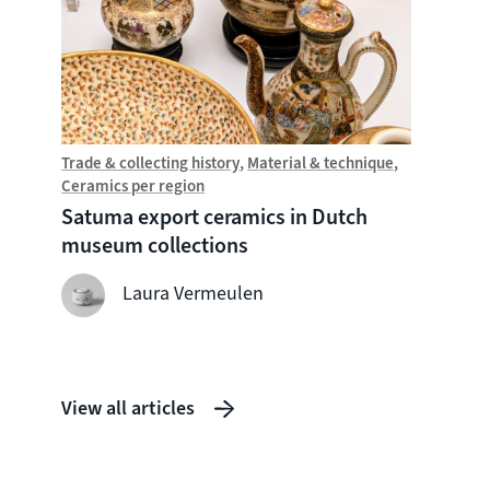
Trade & collecting history
Material & technique
Trade &
Ceramics per region
Chine
Satuma export ceramics in Dutch
Witte
museum collections
seven
shipw
Laura Vermeulen
View all articles