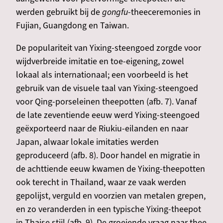
werden gebruikt bij de
gongfu
-theeceremonies in
Fujian, Guangdong en Taiwan.
De populariteit van Yixing-steengoed zorgde voor
wijdverbreide imitatie en toe-eigening, zowel
lokaal als internationaal; een voorbeeld is het
gebruik van de visuele taal van Yixing-steengoed
voor Qing-porseleinen theepotten (afb. 7). Vanaf
de late zeventiende eeuw werd Yixing-steengoed
geëxporteerd naar de Riukiu-eilanden en naar
Japan, alwaar lokale imitaties werden
geproduceerd (afb. 8). Door handel en migratie in
de achttiende eeuw kwamen de Yixing-theepotten
ook terecht in Thailand, waar ze vaak werden
gepolijst, verguld en voorzien van metalen grepen,
en zo veranderden in een typische Yixing-theepot
in Thaise stijl (afb. 9). De groeiende vraag naar thee