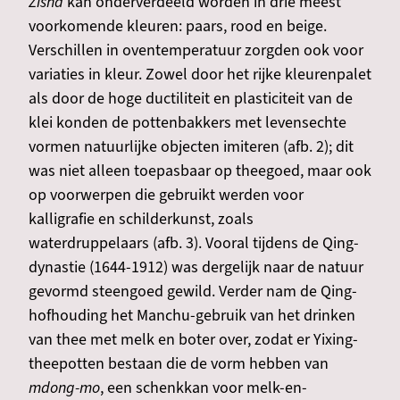
Zisha
kan onderverdeeld worden in drie meest
voorkomende kleuren: paars, rood en beige.
Verschillen in oventemperatuur zorgden ook voor
variaties in kleur. Zowel door het rijke kleurenpalet
als door de hoge ductiliteit en plasticiteit van de
klei konden de pottenbakkers met levensechte
vormen natuurlijke objecten imiteren (afb. 2); dit
was niet alleen toepasbaar op theegoed, maar ook
op voorwerpen die gebruikt werden voor
kalligrafie en schilderkunst, zoals
waterdruppelaars (afb. 3). Vooral tijdens de Qing-
dynastie (1644-1912) was dergelijk naar de natuur
gevormd steengoed gewild. Verder nam de Qing-
hofhouding het Manchu-gebruik van het drinken
van thee met melk en boter over, zodat er Yixing-
theepotten bestaan die de vorm hebben van
mdong-mo
, een schenkkan voor melk-en-