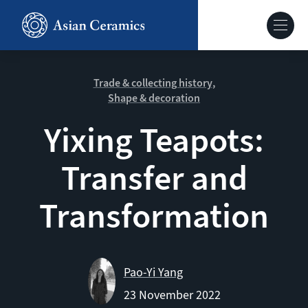
Skip
to
Hoofdnavig
main
content
About our site
Trade & collecting history
Shape & decoration
Collections
Yixing Teapots:
Transfer and
Ceramics in context
Transformation
Agenda
Pao-Yi Yang
23 November 2022