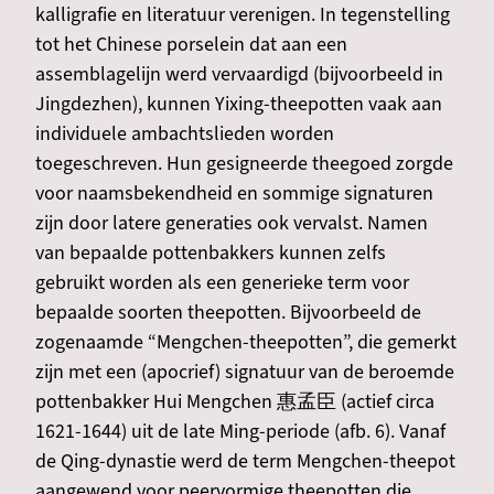
kalligrafie en literatuur verenigen. In tegenstelling
tot het Chinese porselein dat aan een
assemblagelijn werd vervaardigd (bijvoorbeeld in
Jingdezhen), kunnen Yixing-theepotten vaak aan
individuele ambachtslieden worden
toegeschreven. Hun gesigneerde theegoed zorgde
voor naamsbekendheid en sommige signaturen
zijn door latere generaties ook vervalst. Namen
van bepaalde pottenbakkers kunnen zelfs
gebruikt worden als een generieke term voor
bepaalde soorten theepotten. Bijvoorbeeld de
zogenaamde “Mengchen-theepotten”, die gemerkt
zijn met een (apocrief) signatuur van de beroemde
pottenbakker Hui Mengchen 惠孟臣 (actief circa
1621-1644) uit de late Ming-periode (afb. 6). Vanaf
de Qing-dynastie werd de term Mengchen-theepot
aangewend voor peervormige theepotten die