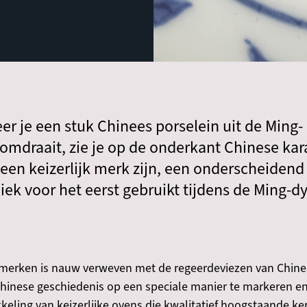
r je een stuk Chinees porselein uit de Ming- 
 omdraait, zie je op de onderkant Chinese kar
an een keizerlijk merk zijn, een onderscheide
ek voor het eerst gebruikt tijdens de Ming-d
e merken is nauw verweven met de regeerdeviezen van Chin
Chinese geschiedenis op een speciale manier te markeren e
eling van keizerlijke ovens die kwalitatief hoogstaande k