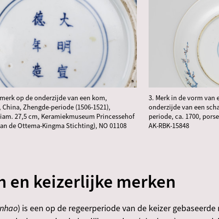
merk op de onderzijde van een kom,
3. Merk in de vorm van e
 China, Zhengde-periode (1506-1521),
onderzijde van een scha
 diam. 27,5 cm, Keramiekmuseum Princessehof
periode, ca. 1700, pors
van de Ottema-Kingma Stichting), NO 01108
AK-RBK-15848
 en keizerlijke merken
anhao
) is een op de regeerperiode van de keizer gebaseerde