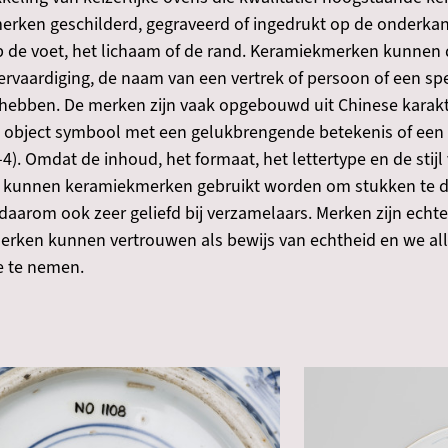
e merken geschilderd, gegraveerd of ingedrukt op de onderkan
 de voet, het lichaam of de rand. Keramiekmerken kunnen 
 vervaardiging, de naam van een vertrek of persoon of een s
hebben. De merken zijn vaak opgebouwd uit Chinese karak
 object symbool met een gelukbrengende betekenis of een 
-4). Omdat de inhoud, het formaat, het lettertype en de stijl
 kunnen keramiekmerken gebruikt worden om stukken te dat
daarom ook zeer geliefd bij verzamelaars. Merken zijn echte
erken kunnen vertrouwen als bewijs van echtheid en we al
ee te nemen.