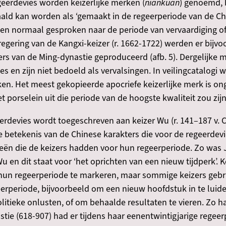
geerdevies worden keizerlijke merken (
niankuan
) genoemd, 
kan worden als ‘gemaakt in de regeerperiode van de Che
jzen normaal gesproken naar de periode van vervaardiging 
 regering van de Kangxi-keizer (r. 1662-1722) werden er bij
zers van de Ming-dynastie geproduceerd (afb. 5). Dergelijke
es en zijn niet bedoeld als vervalsingen. In veilingcatalogi
en. Het meest gekopieerde apocriefe keizerlijke merk is on
t porselein uit die periode van de hoogste kwaliteit zou zijn
erdevies wordt toegeschreven aan keizer Wu (r. 141–187 v. Ch
). De betekenis van de Chinese karakters die voor de regeerd
n die de keizers hadden voor hun regeerperiode. Zo was Jia
u en dit staat voor ‘het oprichten van een nieuw tijdperk’.
 hun regeerperiode te markeren, maar sommige keizers geb
erperiode, bijvoorbeeld om een nieuw hoofdstuk in te luide
litieke onlusten, of om behaalde resultaten te vieren. Zo h
stie (618-907) had er tijdens haar eenentwintigjarige regeer