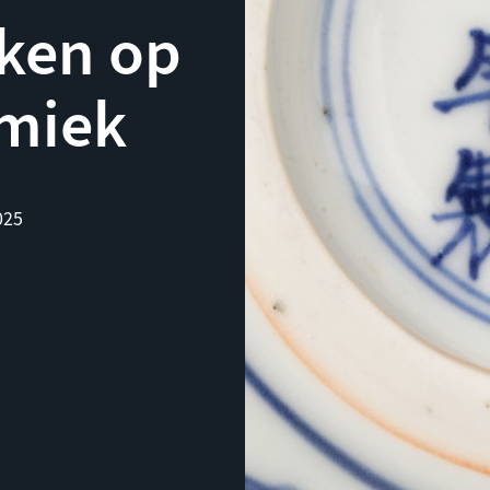
rken op
amiek
025