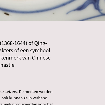
(1368-1644) of Qing-
akters of een symbool
nd kenmerk van Chinese
ynastie
ese keizers. De merken werden
n ook kunnen ze in verband
eramiek produceerden voor het