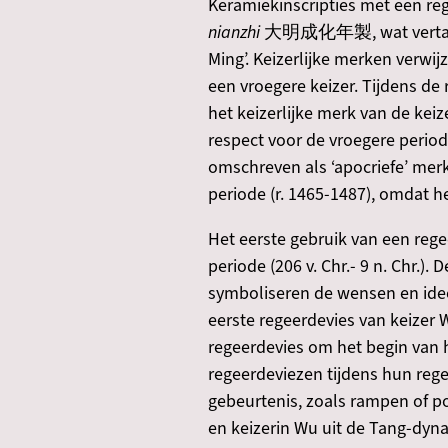
Keramiekinscripties met een re
nianzhi
大明成化年製, wat vertaald 
Ming’. Keizerlijke merken verwi
een vroegere keizer. Tijdens de
het keizerlijke merk van de kei
respect voor de vroegere period
omschreven als ‘apocriefe’ merk
periode (r. 1465-1487), omdat he
Het eerste gebruik van een rege
periode (206 v. Chr.- 9 n. Chr.
symboliseren de wensen en ideeë
eerste regeerdevies van keizer W
regeerdevies om het begin van
regeerdeviezen tijdens hun rege
gebeurtenis, zoals rampen of po
en keizerin Wu uit de Tang-dyna