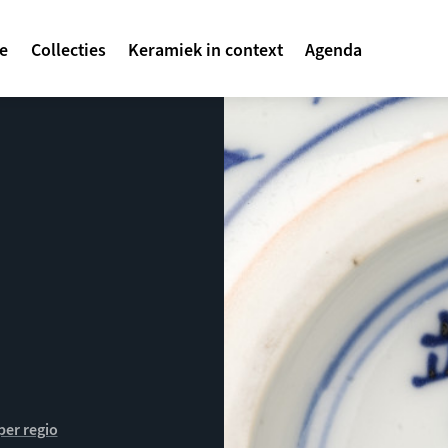
avigatie
te
Collecties
Keramiek in context
Agenda
per regio