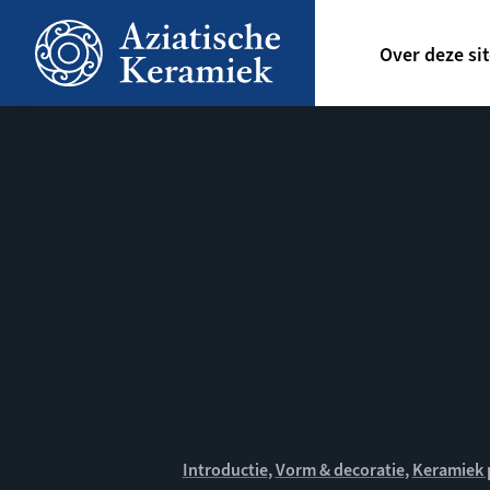
Overslaan
Hoofdn
en
Over deze si
naar
de
inhoud
gaan
Introductie
Vorm & decoratie
Keramiek 