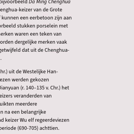
bijvoorbeeld
Da Ming Chenghua
nghua-keizer van de Grote
of kunnen een eerbetoon zijn aan
voorbeeld stukken porselein met
 merken waren een teken van
 worden dergelijke merken vaak
getwijfeld dat uit de Chenghua-
.
r.) uit de Westelijke Han-
eviezen werden gekozen
nyuan (r. 140–135 v. Chr.) het
 Keizers veranderden van
ruikten meerdere
n na een belangrijke
ad keizer Wu elf regeerdeviezen
periode (690-705) achttien.