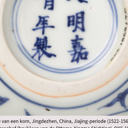
e van een kom, Jingdezhen, China, Jiajing-periode (1522-1566