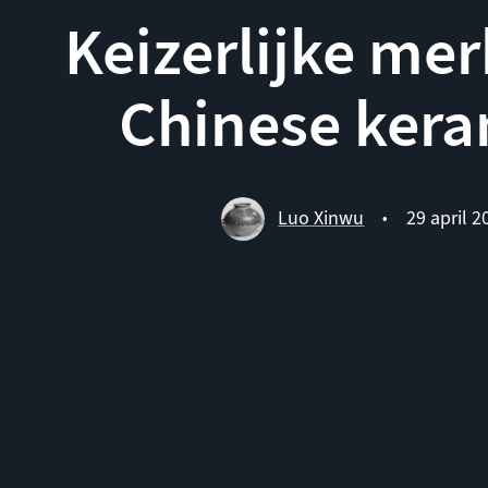
Keizerlijke me
Chinese ker
Luo Xinwu
29 april 2
•