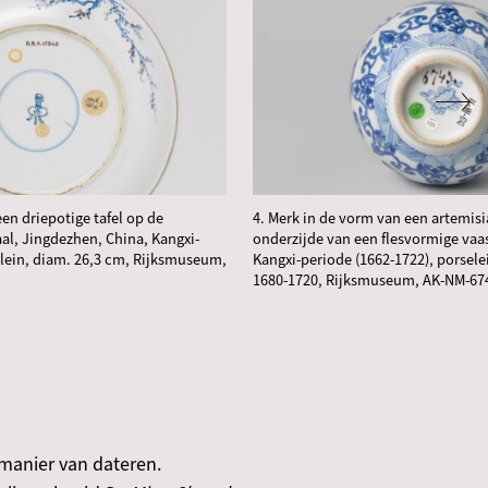
en driepotige tafel op de
4. Merk in de vorm van een artemis
al, Jingdezhen, China, Kangxi-
onderzijde van een flesvormige vaa
elein, diam. 26,3 cm, Rijksmuseum,
Kangxi-periode (1662-1722), porselei
1680-1720, Rijksmuseum, AK-NM-67
 manier van dateren.