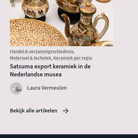
Handel & verzamelgeschiedenis
Introduc
Materiaal & techniek
Keramiek per regio
Wat is
Satsuma export keramiek in de
Nederlandse musea
Laura Vermeulen
Bekijk alle artikelen