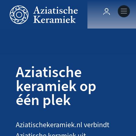
Overslaan
en
Hoofdnavig
naar
de
Over deze site
inhoud
gaan
Collecties
Aziatische
Keramiek in context
keramiek op
één plek
Agenda
Aziatischekeramiek.nl verbindt
Aziatische keramiek uit