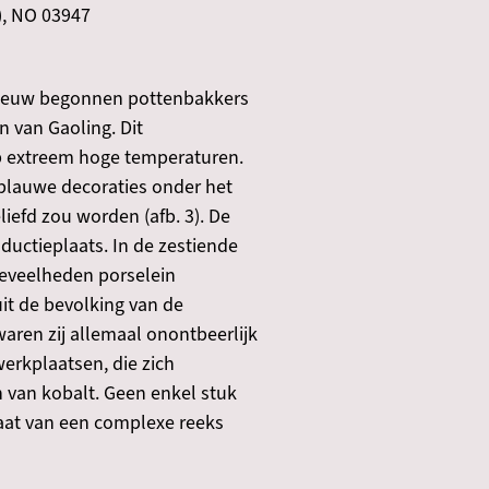
), NO 03947
de eeuw begonnen pottenbakkers
n van Gaoling. Dit
op extreem hoge temperaturen.
tblauwe decoraties onder het
iefd zou worden (afb. 3). De
oductieplaats. In de zestiende
eveelheden porselein
it de bevolking van de
ren zij allemaal onontbeerlijk
erkplaatsen, die zich
n van kobalt. Geen enkel stuk
taat van een complexe reeks