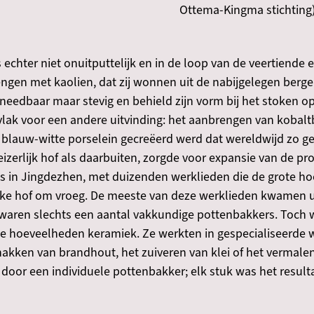
Ottema-Kingma stichting
 echter niet onuitputtelijk en in de loop van de veertien
ngen met kaolien, dat zij wonnen uit de nabijgelegen berge
eedbaar maar stevig en behield zijn vorm bij het stoken 
rvlak voor een andere uitvinding: het aanbrengen van kobal
blauw-witte porselein gecreëerd werd dat wereldwijd zo gel
izerlijk hof als daarbuiten, zorgde voor expansie van de pr
 in Jingdezhen, met duizenden werklieden die de grote ho
jke hof om vroeg. De meeste van deze werklieden kwamen u
aren slechts een aantal vakkundige pottenbakkers. Toch wa
te hoeveelheden keramiek. Ze werkten in gespecialiseerde w
akken van brandhout, het zuiveren van klei of het vermale
door een individuele pottenbakker; elk stuk was het resul
.