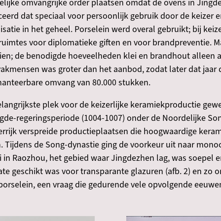
gelijke omvangrijke order plaatsen omdat de ovens in Jingde
eerd dat speciaal voor persoonlijk gebruik door de keizer 
satie in het geheel. Porselein werd overal gebruikt; bij keize
ruimtes voor diplomatieke giften en voor brandpreventie. M
oien; de benodigde hoeveelheden klei en brandhout alleen 
vakmensen was groter dan het aanbod, zodat later dat jaar
 hanteerbare omvang van 80.000 stukken.
elangrijkste plek voor de keizerlijke keramiekproductie gew
ngde-regeringsperiode (1004-1007) onder de Noordelijke Son
errijk verspreide productieplaatsen die hoogwaardige kera
n. Tijdens de Song-dynastie ging de voorkeur uit naar mo
lei in Raozhou, het gebied waar Jingdezhen lag, was soepel 
te geschikt was voor transparante glazuren (afb. 2) en zo o
-porselein, een vraag die gedurende vele opvolgende eeuw