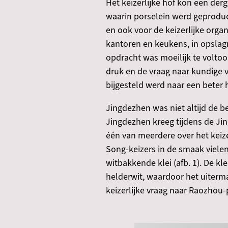
Het keizerlijke hof kon een der
waarin porselein werd geproduc
en ook voor de keizerlijke organi
kantoren en keukens, in opslag
opdracht was moeilijk te volto
druk en de vraag naar kundige 
bijgesteld werd naar een beter
Jingdezhen was niet altijd de b
Jingdezhen kreeg tijdens de Ji
één van meerdere over het keiz
Song-keizers in de smaak viele
witbakkende klei (afb. 1). De k
helderwit, waardoor het uiterma
keizerlijke vraag naar Raozhou