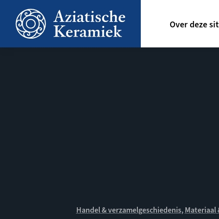
Overslaan
Hoofdn
en
Over deze si
naar
de
inhoud
gaan
Handel & verzamelgeschiedenis
Materiaal 