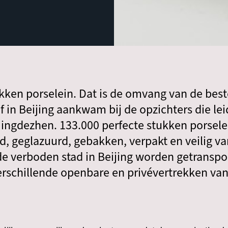
kken porselein. Dat is de omvang van de beste
of in Beijing aankwam bij de opzichters die l
Jingdezhen. 133.000 perfecte stukken porse
, geglazuurd, gebakken, verpakt en veilig van
de verboden stad in Beijing worden getranspo
schillende openbare en privévertrekken van h