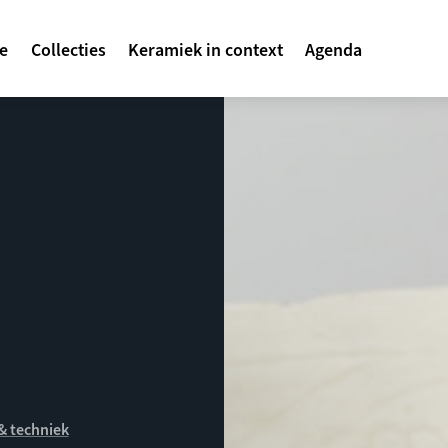
avigatie
te
Collecties
Keramiek in context
Agenda
& techniek