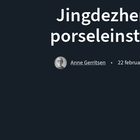
Jingdezhe
porseleins
Anne Gerritsen
22 februa
•