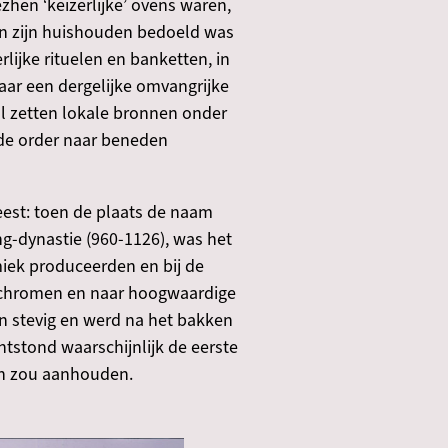
zhen ‘keizerlijke’ ovens waren,
en zijn huishouden bedoeld was
rlijke rituelen en banketten, in
aar een dergelijke omvangrijke
al zetten lokale bronnen onder
 de order naar beneden
eest: toen de plaats de naam
g-dynastie (960-1126), was het
miek produceerden en bij de
nochromen en naar hoogwaardige
en stevig en werd na het bakken
ntstond waarschijnlijk de eerste
en zou aanhouden.