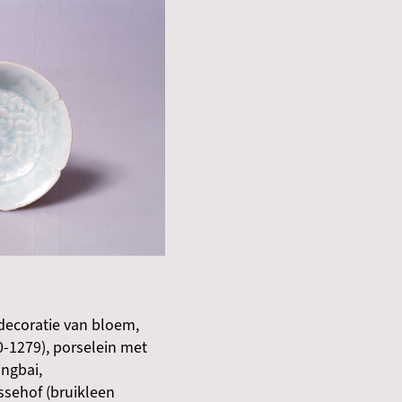
 decoratie van bloem,
0-1279), porselein met
ingbai,
sehof (bruikleen