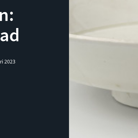
n:
tad
ri 2023