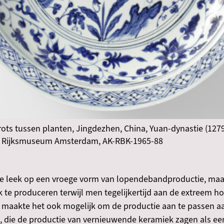
 rots tussen planten, Jingdezhen, China, Yuan-dynastie (1279
, Rijksmuseum Amsterdam, AK-RBK-1965-88
ie leek op een vroege vorm van lopendebandproductie, maa
k te produceren terwijl men tegelijkertijd aan de extreem ho
et maakte het ook mogelijk om de productie aan te passen a
 die de productie van vernieuwende keramiek zagen als een 