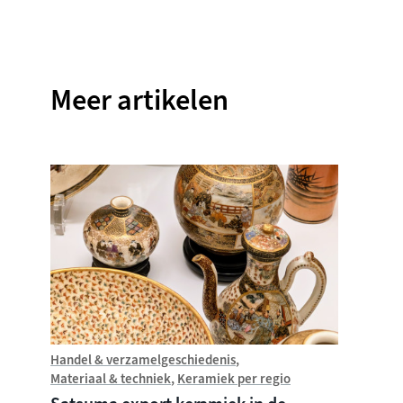
Facebook
Twitter
Instagram
Pinterest
WhatsApp
Meer artikelen
Handel & verzamelgeschiedenis
Introdu
Materiaal & techniek
Keramiek per regio
Wat i