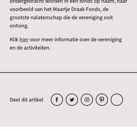
ondergebracht worden in een fonds op naam, naar
voorbeeld van het Maartje Draak Fonds, de
grootste nalatenschap die de vereniging ooit
ontving.
Klik
hier
voor meer informatie over de vereniging
en de activiteiten.
Deel dit artikel
Deel
Deel
Deel
Deel
Deel
dit
dit
dit
dit
dit
artikel
artikel
artikel
artikel
artikel
op
op
op
op
op