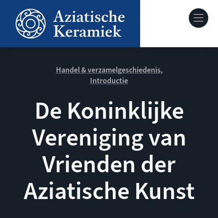
Overslaan
en
Hoofdnavig
naar
de
Over deze site
inhoud
gaan
Handel & verzamelgeschiedenis
Introductie
Collecties
De Koninklijke
Keramiek in context
Vereniging van
Agenda
Vrienden der
Aziatische Kunst