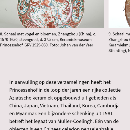
8. Schaal met vogel en bloemen, Zhangzhou (China), c.
9. Schaal me
1570-1650, steengoed, d. 37.5 cm, Keramiekmuseum
Zhangzhou (C
Princessehof, GRV 1929-060. Foto: Johan van der Veer
Keramiekmu
Stichting), 
In aanvulling op deze verzamelingen heeft het
Princessehof in de loop der jaren een rijke collectie
Aziatische keramiek opgebouwd uit gebieden als
China, Japan, Vietnam, Thailand, Korea, Cambodja
en Myanmar. Een bijzondere schenking uit 1981
betreft het legaat van Muller-Coelingh. Eén van de
objecten is een Chinees celadon penselenbakje