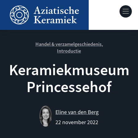
Overslaan
en
Hoofdnavig
naar
de
Over deze site
inhoud
gaan
Handel & verzamelgeschiedenis
Introductie
Collecties
Keramiekmuseum
Keramiek in context
Princessehof
Agenda
Eline van den Berg
22 november 2022