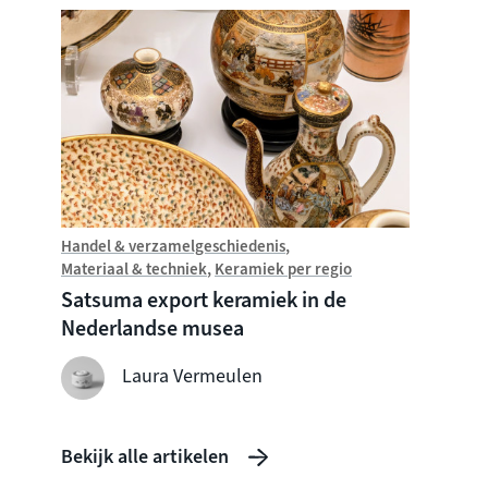
Handel & verzamelgeschiedenis
Introdu
Materiaal & techniek
Keramiek per regio
Wat i
Satsuma export keramiek in de
Nederlandse musea
Laura Vermeulen
Bekijk alle artikelen