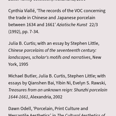
Cynthia Viallé, ‘The records of the VOC concerning
the trade in Chinese and Japanese porcelain
between 1634 and 1661’
Aziatische Kunst
22/3
(1992), pp. 7-34.
Julia B. Curtis; with an essay by Stephen Little,
Chinese porcelains of the seventeenth century:
landscapes, scholar's motifs and narratives
, New
York, 1995
Michael Butler, Julia B. Curtis, Stephen Little; with
essays by Qianshen Bai, Yibin Ni, Evelyn S. Rawski,
Treasures from an unknown reign: Shunzhi porcelain
1644-1661
, Alexandria, 2002
Dawn Odell, ‘Porcelain, Print Culture and
Mercantile Aesthetics’, in
The Cultural Aesthetics of