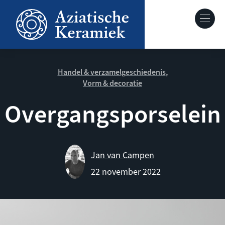
Overslaan
en
Hoofdnavig
naar
de
Over deze site
inhoud
gaan
Handel & verzamelgeschiedenis
Vorm & decoratie
Collecties
Overgangsporselein
Keramiek in context
Agenda
Jan van Campen
22 november 2022