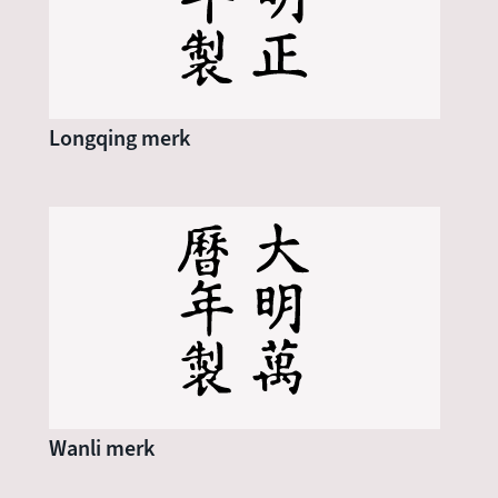
Longqing merk
Wanli merk