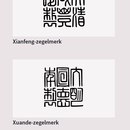
Xianfeng-zegelmerk
Xuande-zegelmerk