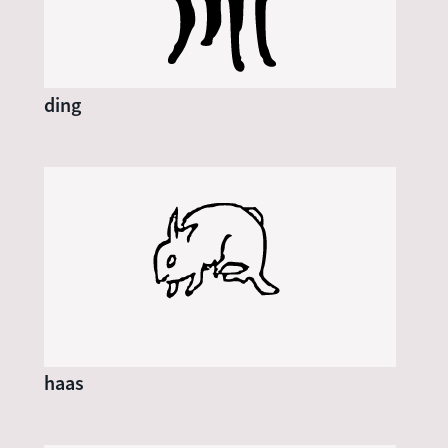
ding
haas