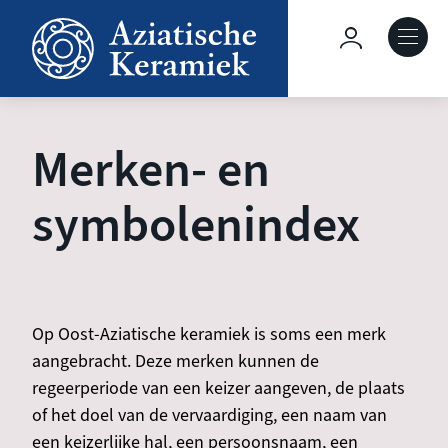
Overslaan
en
Hoofdnavig
naar
de
Over deze site
inhoud
gaan
Merken- en
Collecties
symbolenindex
Keramiek in context
Agenda
Op Oost-Aziatische keramiek is soms een merk
aangebracht. Deze merken kunnen de
regeerperiode van een keizer aangeven, de plaats
of het doel van de vervaardiging, een naam van
een keizerlijke hal, een persoonsnaam, een