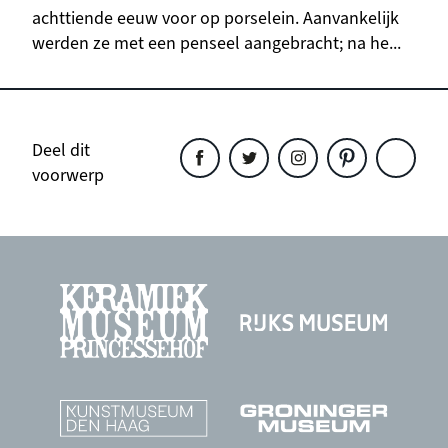
achttiende eeuw voor op porselein. Aanvankelijk
werden ze met een penseel aangebracht; na he...
Deel dit
voorwerp
Deel
Deel
Deel
Deel
Deel
dit
dit
dit
dit
dit
object
object
object
object
object
op
op
op
op
op
Facebook
Twitter
Instagram
Pinterest
WhatsAp