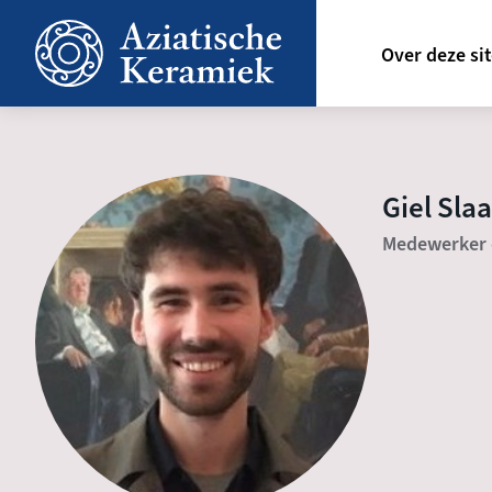
Overslaan
Hoofdn
en
Over deze si
naar
de
inhoud
gaan
Giel Slaa
Medewerker 