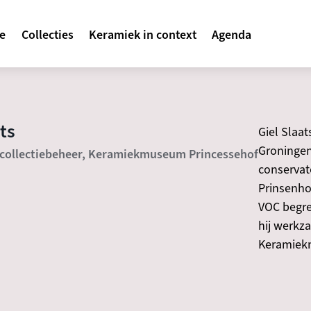
avigatie
te
Collecties
Keramiek in context
Agenda
ts
Giel Slaat
Groningen 
collectiebeheer, Keramiekmuseum Princessehof
conservat
Prinsenho
VOC begre
hij werkz
Keramiek