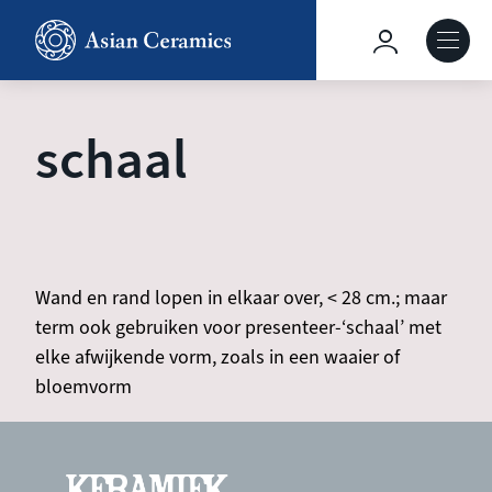
Skip
to
Hoofdnavig
main
content
About our site
schaal
Collections
Ceramics in context
Wand en rand lopen in elkaar over, < 28 cm.; maar
term ook gebruiken voor presenteer-‘schaal’ met
Agenda
elke afwijkende vorm, zoals in een waaier of
bloemvorm