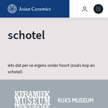
Skip
to
Hoofdnavig
main
content
About our site
schotel
Collections
Ceramics in context
iets dat per se ergens onder hoort (zoals kop en
schotel)
Agenda