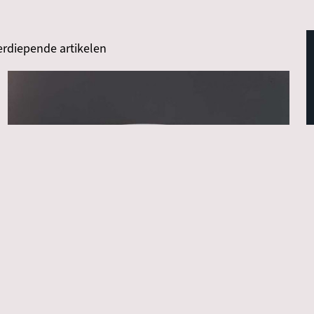
erdiepende artikelen
Introductie
Materiaal & techniek
Wat is (Aziatische) keramiek?
Willemijn van Noord