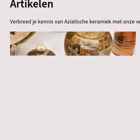
Artikelen
Verbreed je kennis van Aziatische keramiek met onze v
Handel & verzamelgeschiedenis
Materiaal & techniek
Keramiek per regio
Satsuma export keramiek in de Nederlandse
musea