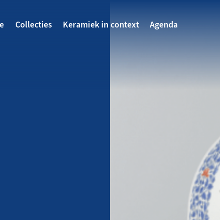
avigatie
te
Collecties
Keramiek in context
Agenda