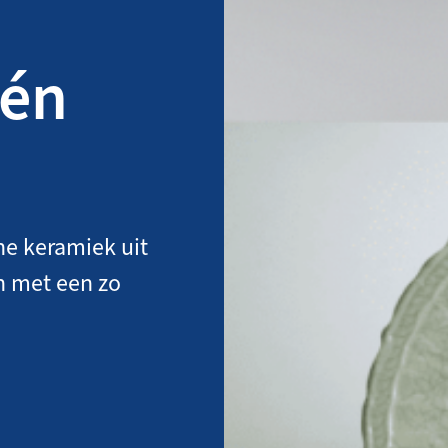
één
he keramiek uit
n met een zo