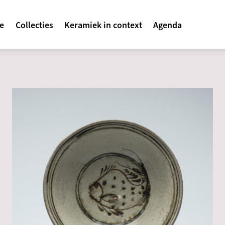
avigatie
te
Collecties
Keramiek in context
Agenda