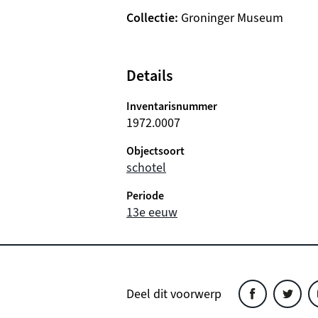
Collectie
Groninger Museum
Details
Inventarisnummer
1972.0007
Objectsoort
schotel
Periode
13e eeuw
Deel dit voorwerp
Deel
Deel
D