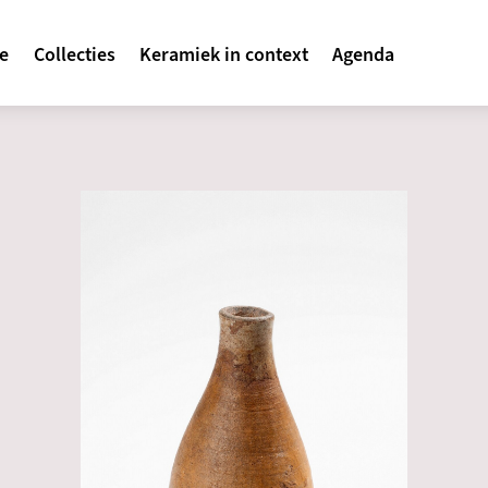
avigatie
te
Collecties
Keramiek in context
Agenda