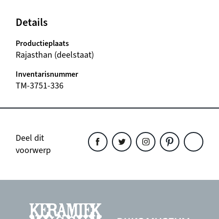
Details
Productieplaats
Rajasthan (deelstaat)
Inventarisnummer
TM-3751-336
Deel dit
voorwerp
Deel
Deel
Deel
Deel
Deel
dit
dit
dit
dit
dit
object
object
object
object
object
op
op
op
op
op
Facebook
Twitter
Instagram
Pinterest
WhatsAp