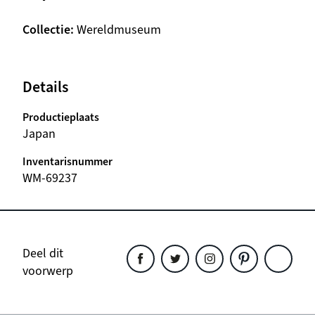
Collectie
Wereldmuseum
Details
Productieplaats
Japan
Inventarisnummer
WM-69237
Deel dit
voorwerp
Deel
Deel
Deel
Deel
Deel
dit
dit
dit
dit
dit