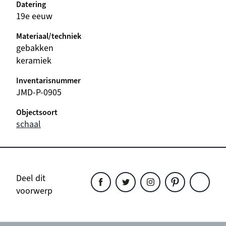
Datering
19e eeuw
Materiaal/techniek
gebakken
keramiek
Inventarisnummer
JMD-P-0905
Objectsoort
schaal
Deel dit
voorwerp
Deel
Deel
Deel
Deel
Deel
dit
dit
dit
dit
dit
object
object
object
object
object