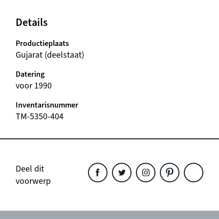
Details
Productieplaats
Gujarat (deelstaat)
Datering
voor 1990
Inventarisnummer
TM-5350-404
Deel dit
voorwerp
Deel
Deel
Deel
Deel
Deel
dit
dit
dit
dit
dit
object
object
object
object
object