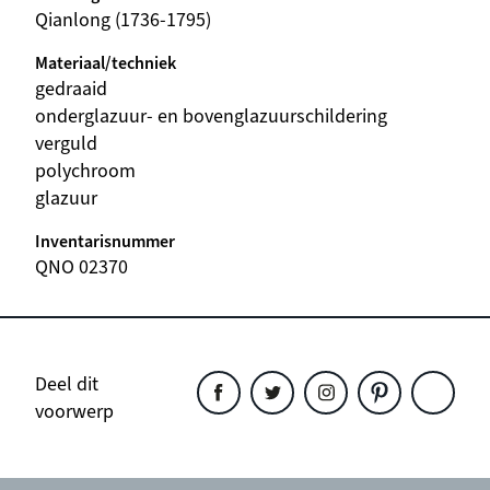
Qianlong (1736-1795)
Materiaal/techniek
gedraaid
onderglazuur- en bovenglazuurschildering
verguld
polychroom
glazuur
Inventarisnummer
QNO 02370
Deel dit
voorwerp
Deel
Deel
Deel
Deel
Deel
dit
dit
dit
dit
dit
object
object
object
object
object