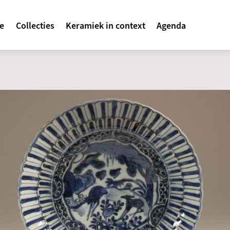
avigatie
te
Collecties
Keramiek in context
Agenda