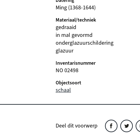
Datering
Ming (1368-1644)
Materiaal/techniek
gedraaid
in mal gevormd
onderglazuurschildering
glazuur
Inventarisnummer
NO 02498
Objectsoort
schaal
Deel dit voorwerp
Deel
Deel
D