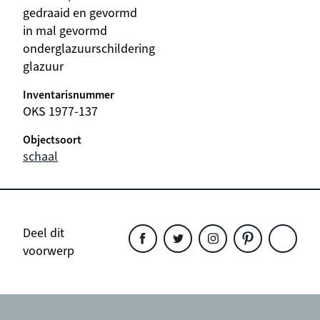
gedraaid en gevormd
in mal gevormd
onderglazuurschildering
glazuur
Inventarisnummer
OKS 1977-137
Objectsoort
schaal
Deel dit
voorwerp
Deel
Deel
Deel
Deel
Deel
dit
dit
dit
dit
dit
object
object
object
object
object
op
op
op
op
op