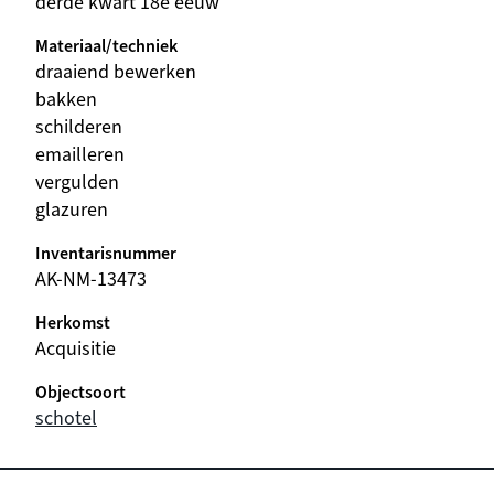
derde kwart 18e eeuw
Materiaal/techniek
draaiend bewerken
bakken
schilderen
emailleren
vergulden
glazuren
Inventarisnummer
AK-NM-13473
Herkomst
Acquisitie
Objectsoort
schotel