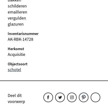
bakken
schilderen
emailleren
vergulden
glazuren
Inventarisnummer
AK-RBK-14728
Herkomst
Acquisitie
Objectsoort
schotel
Deel dit
voorwerp
Deel
Deel
Deel
Deel
Deel