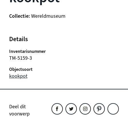
Collectie
Wereldmuseum
Details
Inventarisnummer
TM-5159-3
Objectsoort
kookpot
Deel dit
voorwerp
Deel
Deel
Deel
Deel
Deel
dit
dit
dit
dit
dit