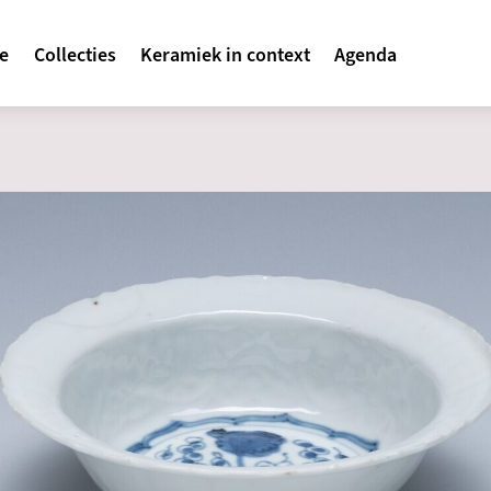
avigatie
te
Collecties
Keramiek in context
Agenda