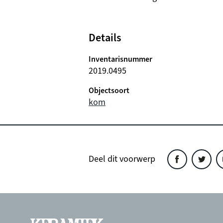
Details
Inventarisnummer
2019.0495
Objectsoort
kom
Deel dit voorwerp
Deel
Deel
D
dit
dit
d
object
object
o
op
op
o