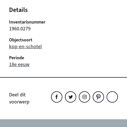
Details
Inventarisnummer
1960.0279
Objectsoort
kop-en-schotel
Periode
18e eeuw
Deel dit
voorwerp
Deel
Deel
Deel
Deel
Deel
dit
dit
dit
dit
dit
object
object
object
object
object
op
op
op
op
op